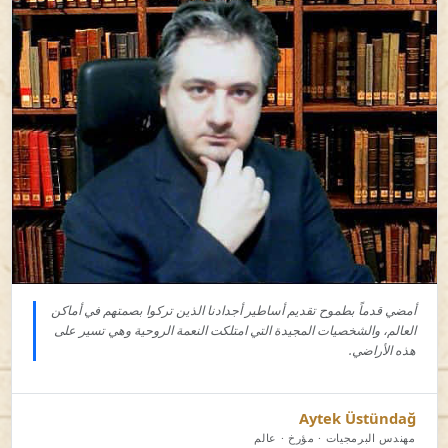
أمضي قدماً بطموح تقديم أساطير أجدادنا الذين تركوا بصمتهم في أماكن
العالم، والشخصيات المجيدة التي امتلكت النعمة الروحية وهي تسير على
هذه الأراضي.
Aytek Üstündağ
مهندس البرمجيات · مؤرخ · عالم