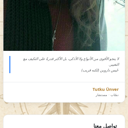
لا ينجو الأقوى من الأنواع ولا الأذكى، بل الأكثر قدرةً على التكيف مع
التغيير.
-ليس داروين (لكنه قريب)
Tutku Ünver
نسّاب · مستشار
تواصل معنا