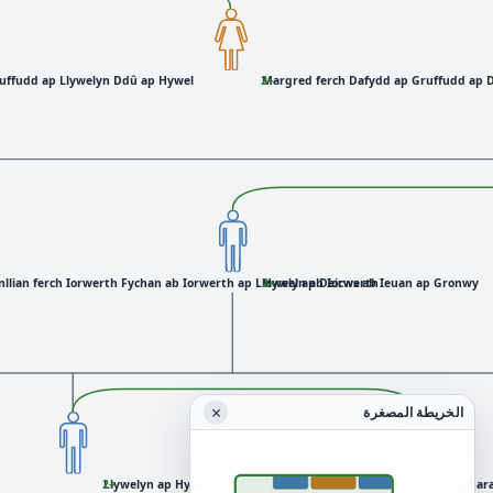
uffudd ap Llywelyn Ddû ap Hywel
Margred ferch Dafydd ap Gruffudd ap 
+2
llian ferch Iorwerth Fychan ab Iorwerth ap Llewelyn ab Iorwerth
Hywel ap Deicws ab Ieuan ap Gronwy
+2
×
الخريطة المصغرة
Llywelyn ap Hywel ap Dicws ab Ieuan
+2
Anghara
+3