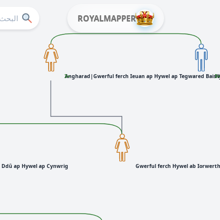
ROYALMAPPER
Angharad|Gwerful ferch Ieuan ap Hywel ap Tegwared Bais
+3
H
+
n Ddû ap Hywel ap Cynwrig
Gwerful ferch Hywel ab Iorwert