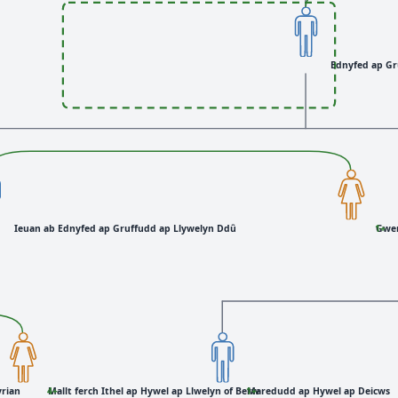
Ednyfed ap Gr
Ieuan ab Ednyfed ap Gruffudd ap Llywelyn Ddû
Gwen
+1
yrian
Mallt ferch Ithel ap Hywel ap Llwelyn of Berw
+4
Maredudd ap Hywel ap Deicws
+1