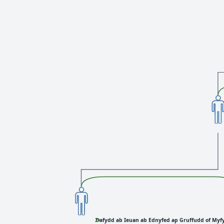
Dafydd ab Ieuan ab Ednyfed ap Gruffudd of Myf
+2