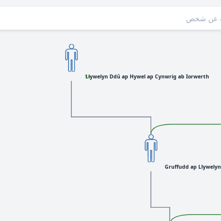
Llywelyn Ddû ap Hywel ap Cynwrig ab Iorwerth
+1
Gruffudd ap Llywely