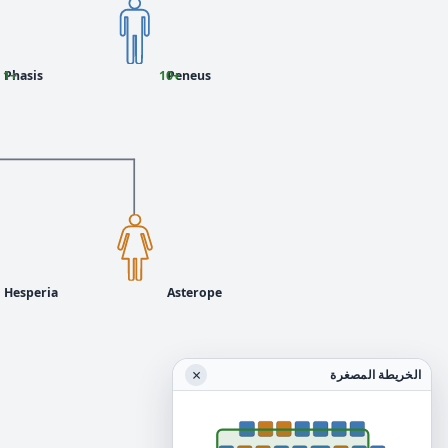
Phasis
+1
Peneus
+10
Hesperia
Asterope
×
الخريطة المصغرة