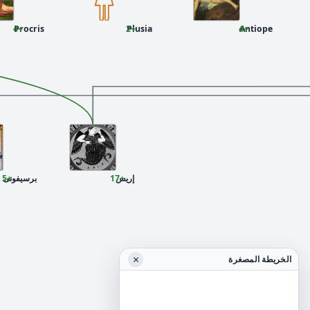
Procris
+4
Plusia
+2
Antiope
+4
+17
إريس
+5
برسيفونى
×
الخريطة المصغرة