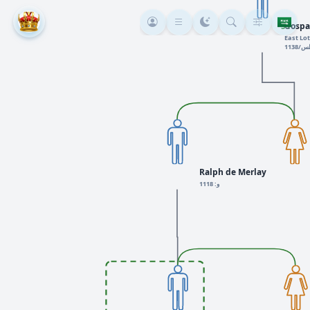
Gospat
+5
Ralph de Merlay
و: 1118