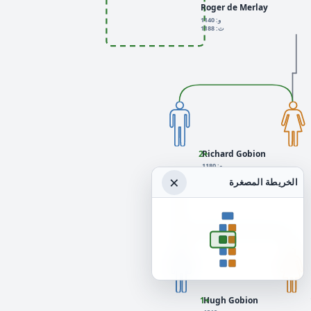
Roger de Merlay
و: 1140
ت: 1188
Richard Gobion
+2
و: 1180
×
الخريطة المصغرة
Hugh Gobion
+1