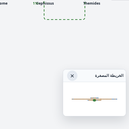
nome
Cephissus
+11
Themides
×
الخريطة المصغرة